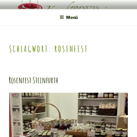
Zum
KONDITOUREI
Mobile Produktveredlung am Hof
Inhalt
Menü
springen
SCHLAGWORT:
ROSENFEST
Rosenfest Steinfurth