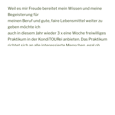
Weil es mir Freude bereitet mein Wissen und meine
Begeisterung für
meinen Beruf und gute, faire Lebensmittel weiter zu
geben möchte ich
auch in diesem Jahr wieder 3 x eine Woche freiwilliges
Praktikum in der KondiTOURei anbieten. Das Praktikum
richtet sich an alle interessierte Menschen, egal ob
Schüler, Schulabgänger mit dem Wunsch sich beruflich
zu orientieren oder Menschen allen Alters, die einfach
einen Einblick erhalten möchten in die handwerkliche
Lebensmittelherstellung. Es findet bei
Produktionsaufenthalten in
Steinfurth statt. Dauer ist Dienstag bis Samstag, in den
Wochen vor den
drei großen Veranstaltungen in der
Rosenschule Ruf
(Clematistage, Rosenfest und Hagebuttenfest) so kann
am letzten Praktikumstag auch die Präsentation der
entstandenen Produkte bei der Veranstaltung