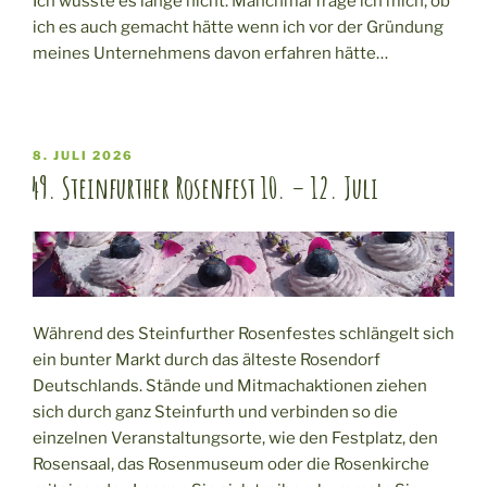
Ich wusste es lange nicht. Manchmal frage ich mich, ob
ich es auch gemacht hätte wenn ich vor der Gründung
meines Unternehmens davon erfahren hätte…
VERÖFFENTLICHT
8. JULI 2026
AM
49. Steinfurther Rosenfest 10. – 12. Juli
Während des Steinfurther Rosenfestes schlängelt sich
ein bunter Markt durch das älteste Rosendorf
Deutschlands. Stände und Mitmachaktionen ziehen
sich durch ganz Steinfurth und verbinden so die
einzelnen Veranstaltungsorte, wie den Festplatz, den
Rosensaal, das Rosenmuseum oder die Rosenkirche