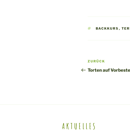
SCHLAGWÖRTE
BACKKURS
,
TER
Beitragsnavigatio
Vorheriger
ZURÜCK
Beitrag
Torten auf Vorbeste
AKTUELLES