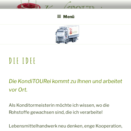
Zum
KONDITOUREI
Mobile Produktveredlung am Hof
Inhalt
Menü
springen
DIE IDEE
Die KondiTOURei kommt zu Ihnen und arbeitet
vor Ort.
Als Konditormeisterin möchte ich wissen, wo die
Rohstoffe gewachsen sind, die ich verarbeite!
Lebensmittelhandwerk neu denken, enge Kooperation,