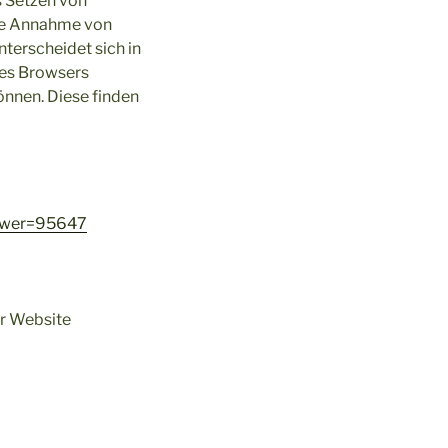
s Setzen von
die Annahme von
terscheidet sich in
edes Browsers
önnen. Diese finden
nswer=95647
er Website