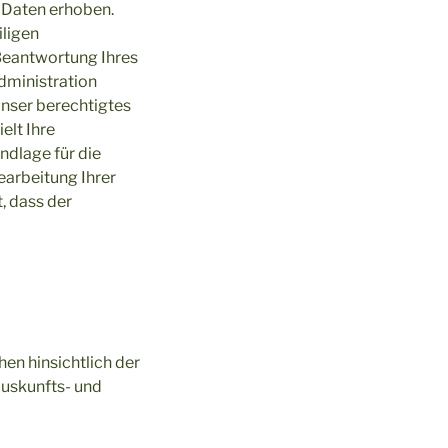
 Daten erhoben.
iligen
Beantwortung Ihres
dministration
unser berechtigtes
elt Ihre
ndlage für die
earbeitung Ihrer
, dass der
en hinsichtlich der
uskunfts- und