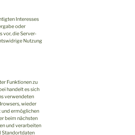
htigten Interesses
tergabe oder
 vor, die Server-
chtswidrige Nutzung
ter Funktionen zu
ei handelt es sich
uns verwendeten
Browsers, wieder
t und ermöglichen
ser beim nächsten
en und verarbeiten
d Standortdaten