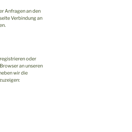
der Anfragen an den
selte Verbindung an
en.
registrieren oder
r Browser an unseren
heben wir die
nzuzeigen: