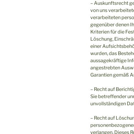
– Auskunftsrecht ge
von uns verarbeite
verarbeiteten pers
gegenüber denen Ih
Kriterien für die F
Löschung, Einschrä
einer Aufsichtsbehö
wurden, das Bestehe
aussagekräftige Inf
angestrebten Auswir
Garantien gemäß Art
– Recht auf Bericht
Sie betreffender un
unvollständigen Da
– Recht auf Löschun
personenbezogenen 
verlangen. Dieses R