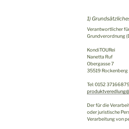
1) Grundsätzlic
Verantwortlicher fü
Grundverordnung (D
KondiTOURei
Nanetta Ruf
Obergasse 7
35519 Rockenberg
Tel: 0152 3716687
produktveredlung@
Der für die Verarbe
oder juristische Pe
Verarbeitung von p