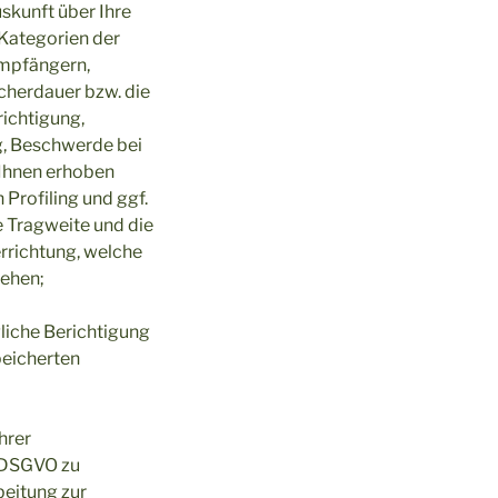
skunft über Ihre
Kategorien der
Empfängern,
cherdauer bzw. die
richtigung,
g, Beschwerde bei
 Ihnen erhoben
Profiling und ggf.
e Tragweite und die
rrichtung, welche
tehen;
liche Berichtigung
peicherten
hrer
1 DSGVO zu
beitung zur