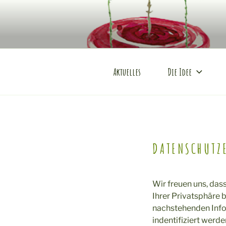
Zum
Inhalt
KONDITOU
springen
Mobile Produktveredlung am 
Aktuelles
Die Idee
DATENSCHUTZ
Wir freuen uns, das
Ihrer Privatsphäre 
nachstehenden Info
indentifiziert werde