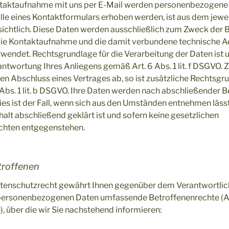
taktaufnahme mit uns per E-Mail werden personenbezogene
le eines Kontaktformulars erhoben werden, ist aus dem jewe
sichtlich. Diese Daten werden ausschließlich zum Zweck der 
 die Kontaktaufnahme und die damit verbundene technische A
wendet. Rechtsgrundlage für die Verarbeitung der Daten ist 
ntwortung Ihres Anliegens gemäß Art. 6 Abs. 1 lit. f DSGVO. Zi
en Abschluss eines Vertrages ab, so ist zusätzliche Rechtsgru
 Abs. 1 lit. b DSGVO. Ihre Daten werden nach abschließender B
ies ist der Fall, wenn sich aus den Umständen entnehmen lässt
alt abschließend geklärt ist und sofern keine gesetzlichen
chten entgegenstehen.
troffenen
atenschutzrecht gewährt Ihnen gegenüber dem Verantwortlich
 personenbezogenen Daten umfassende Betroffenenrechte (A
), über die wir Sie nachstehend informieren: