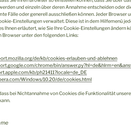
 dass Sie Ihren Browser so einstellen können, dass Sie über da
 werden und einzeln über deren Annahme entscheiden oder 
te Fälle oder generell ausschließen können. Jeder Browser un
 Cookie-Einstellungen verwaltet. Diese ist in dem Hilfemenü j
s Ihnen erläutert, wie Sie Ihre Cookie-Einstellungen ändern k
en Browser unter den folgenden Links:
port.mozilla.org/de/kb/cookies-erlauben-und-ablehnen
pport.google.com/chrome/bin/answer.py?hl=de&hlrm=en&a
port.apple.com/kb/ph21411?locale=de_DE
.opera.com/Windows/10.20/de/cookies.html
 dass bei Nichtannahme von Cookies die Funktionalität unser
kann.
hme