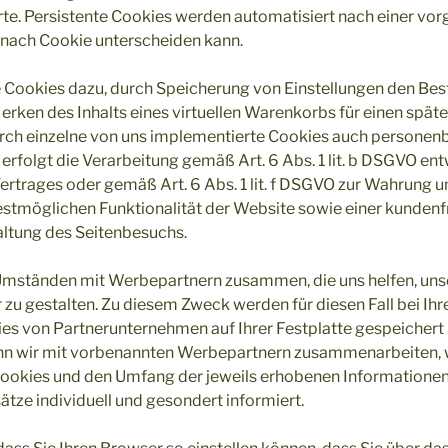
te. Persistente Cookies werden automatisiert nach einer v
je nach Cookie unterscheiden kann.
e Cookies dazu, durch Speicherung von Einstellungen den Bes
Merken des Inhalts eines virtuellen Warenkorbs für einen spät
urch einzelne von uns implementierte Cookies auch persone
 erfolgt die Verarbeitung gemäß Art. 6 Abs. 1 lit. b DSGVO en
rtrages oder gemäß Art. 6 Abs. 1 lit. f DSGVO zur Wahrung u
estmöglichen Funktionalität der Website sowie einer kunden
altung des Seitenbesuchs.
 Umständen mit Werbepartnern zusammen, die uns helfen, uns
er zu gestalten. Zu diesem Zweck werden für diesen Fall bei I
es von Partnerunternehmen auf Ihrer Festplatte gespeichert
enn wir mit vorbenannten Werbepartnern zusammenarbeiten, 
Cookies und den Umfang der jeweils erhobenen Informationen
ze individuell und gesondert informiert.