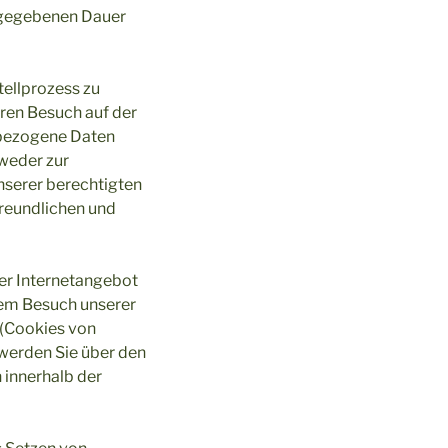
orgegebenen Dauer
tellprozess zu
eren Besuch auf der
nbezogene Daten
tweder zur
nserer berechtigten
freundlichen und
er Internetangebot
hrem Besuch unserer
 (Cookies von
werden Sie über den
 innerhalb der