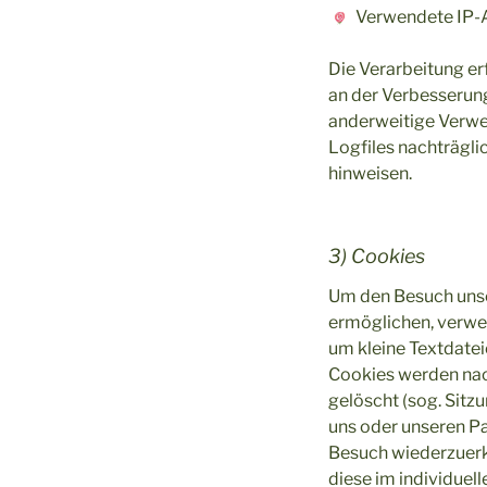
Verwendete IP-A
Die Verarbeitung er
an der Verbesserung
anderweitige Verwend
Logfiles nachträgli
hinweisen.
3) Cookies
Um den Besuch unse
ermöglichen, verwen
um kleine Textdatei
Cookies werden nac
gelöscht (sog. Sit
uns oder unseren P
Besuch wiederzuerk
diese im individue