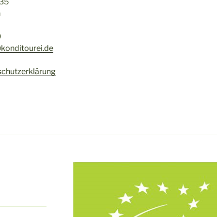
 35
m
9
konditourei.de
chutzerklärung