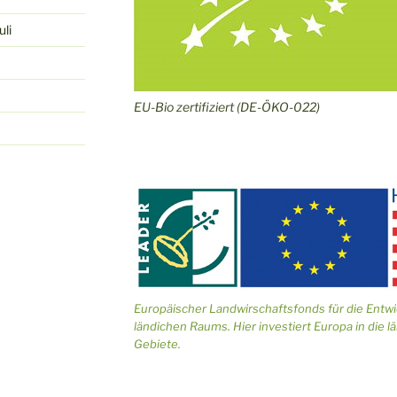
uli
EU-Bio zertifiziert (DE-ÖKO-022)
Europäischer Landwirschaftsfonds für die Entw
ländichen Raums. Hier investiert Europa in die l
Gebiete.