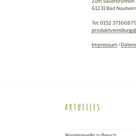
Zum Sauerbrunnen
61231 Bad Nauhei
Tel: 0152 3716687
produktveredlung@
Impressum
/
Datens
AKTUELLES
Wandergesellin zu Besuch