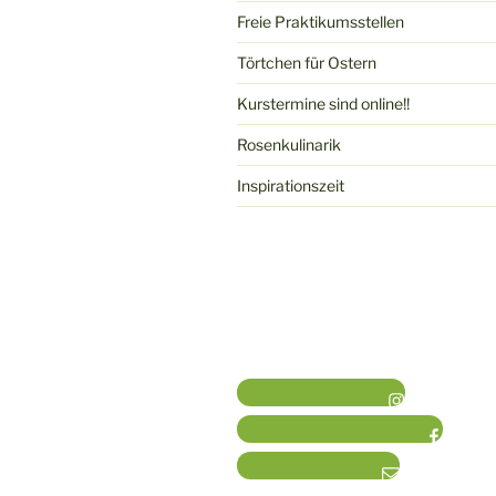
Freie Praktikumsstellen
Törtchen für Ostern
Kurstermine sind online!!
Rosenkulinarik
Inspirationszeit
Insta KondiTOURei
Facebook Rosenschule
Mail KondiTOURei