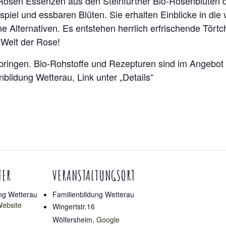
 Rosen Essenzen aus den Steinfurther Bio-Rosenblüten 
spiel und essbaren Blüten. Sie erhalten Einblicke in die v
 Alternativen. Es entstehen herrlich erfrischende Törtche
 Welt der Rose!
ringen. Bio-Rohstoffe und Rezepturen sind im Angebot 
bildung Wetterau, Link unter „Details“
TER
VERANSTALTUNGSORT
ng Wetterau
Familienbildung Wetterau
Website
Wingertstr.16
Wölfersheim
,
Google