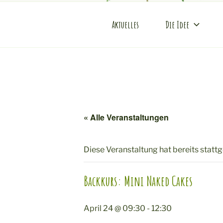
Zum
Inhalt
Aktuelles
Die Idee
KONDITOU
springen
Mobile Produktveredlung am 
« Alle Veranstaltungen
Diese Veranstaltung hat bereits statt
Backkurs: Mini Naked Cakes
April 24 @ 09:30
-
12:30