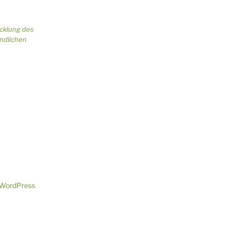
icklung des
ändlichen
n WordPress