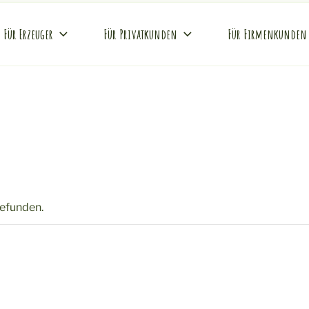
Für Erzeuger
Für Privatkunden
Für Firmenkunden
REI
Hof
gefunden.