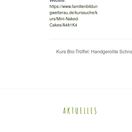
https://www.familienbildun
gwetterau.de/kurssuche/k
urs/Mini-Naked-
Cakes/A481K4
Kurs Bio-Trüffel: Handgerollte Schn
AKTUELLES