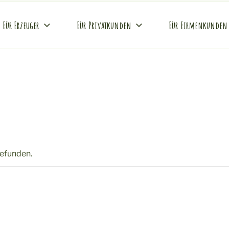
Für Erzeuger
Für Privatkunden
Für Firmenkunden
REI
Hof
gefunden.