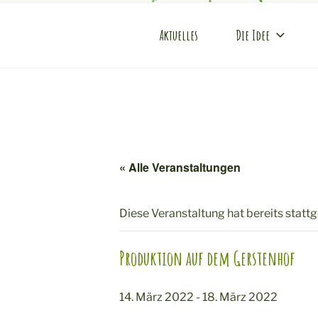
Zum
Inhalt
Aktuelles
Die Idee
KONDITOU
springen
Mobile Produktveredlung am 
« Alle Veranstaltungen
Diese Veranstaltung hat bereits statt
Produktion auf dem Gerstenhof
14. März 2022
-
18. März 2022