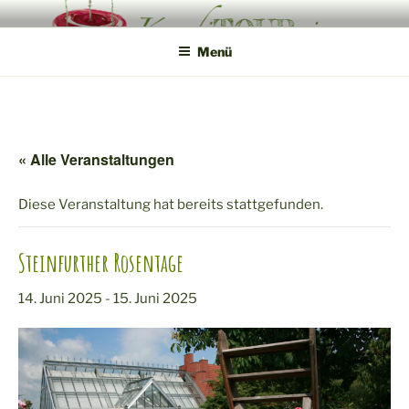
Zum
KONDITOUREI
Mobile Produktveredlung am Hof
Inhalt
Menü
springen
« Alle Veranstaltungen
Diese Veranstaltung hat bereits stattgefunden.
Steinfurther Rosentage
14. Juni 2025
-
15. Juni 2025