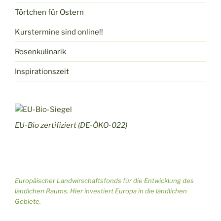
n
n
Törtchen für Ostern
S
s
Kurstermine sind online!!
u
i
Rosenkulinarik
c
c
Inspirationszeit
h
h
e
t
u
e
EU-Bio zertifiziert (DE-ÖKO-022)
n
n
d
-
A
N
Europäischer Landwirschaftsfonds für die Entwicklung des
n
a
ländichen Raums. Hier investiert Europa in die ländlichen
s
v
Gebiete.