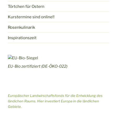
n
n
Törtchen für Ostern
S
s
Kurstermine sind online!!
u
i
Rosenkulinarik
c
c
Inspirationszeit
h
h
e
t
u
e
EU-Bio zertifiziert (DE-ÖKO-022)
n
n
d
-
A
N
Europäischer Landwirschaftsfonds für die Entwicklung des
n
a
ländichen Raums. Hier investiert Europa in die ländlichen
s
v
Gebiete.