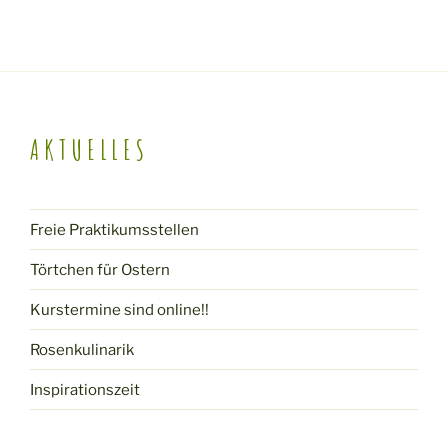
h
a
t
t
e
i
n
o
AKTUELLES
,
n
N
a
Freie Praktikumsstellen
v
Törtchen für Ostern
i
Kurstermine sind online!!
g
Rosenkulinarik
a
Inspirationszeit
t