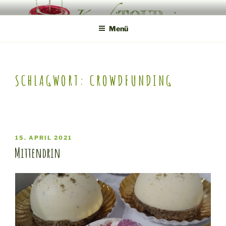
Zum
KONDITOUREI
Mobile Produktveredlung am Hof
Inhalt
Menü
springen
SCHLAGWORT:
CROWDFUNDING
VERÖFFENTLICHT
15. APRIL 2021
AM
Mittendrin