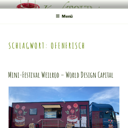
Zum
KONDITOUREI
Mobile Produktveredlung am Hof
Inhalt
Menü
springen
SCHLAGWORT:
OFENFRISCH
Mini-Festival Weilrod – World Design Capital