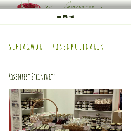
Zum
KONDITOUREI
Mobile Produktveredlung am Hof
Inhalt
Menü
springen
SCHLAGWORT:
ROSENKULINARIK
Rosenfest Steinfurth