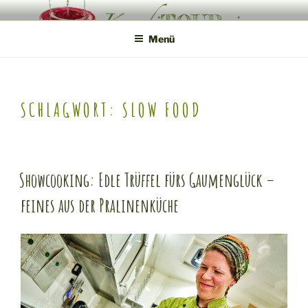
Zum
KONDITOUREI
Mobile Produktveredlung am Hof
Inhalt
Menü
springen
SCHLAGWORT:
SLOW FOOD
Showcooking: Edle Trüffel fürs Gaumenglück –
feines aus der Pralinenküche