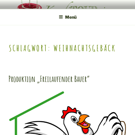
Zum
KONDITOUREI
Mobile Produktveredlung am Hof
Inhalt
Menü
springen
SCHLAGWORT:
WEIHNACHTSGEBÄCK
Produktion „Freilaufender Bauer“