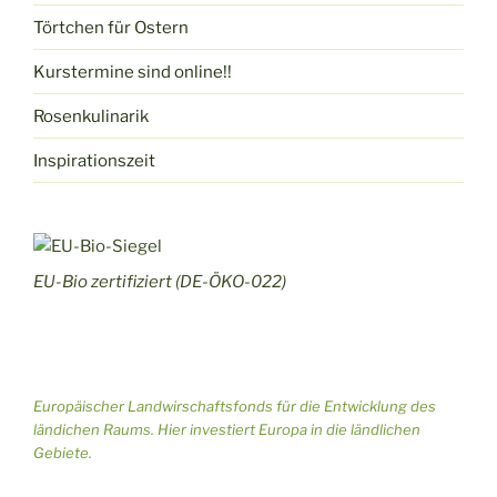
n
n
Törtchen für Ostern
S
s
Kurstermine sind online!!
u
i
Rosenkulinarik
c
c
Inspirationszeit
h
h
e
t
u
e
EU-Bio zertifiziert (DE-ÖKO-022)
n
n
d
-
A
N
Europäischer Landwirschaftsfonds für die Entwicklung des
n
a
ländichen Raums. Hier investiert Europa in die ländlichen
s
v
Gebiete.