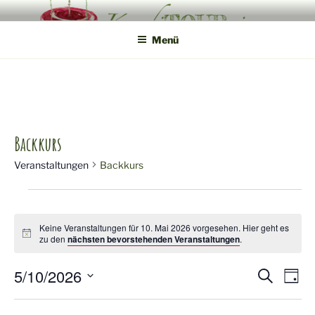
Zum
KONDITOUREI
Mobile Produktveredlung am Hof
Inhalt
Menü
springen
Backkurs
Veranstaltungen
Backkurs
Veranstaltungen
für
Keine Veranstaltungen für 10. Mai 2026 vorgesehen. Hier geht es
H
zu den
nächsten bevorstehenden Veranstaltungen
.
10.
i
n
5/10/2026
w
V
V
Mai
S
T
e
u
i
a
D
e
e
2026
c
s
g
a
h