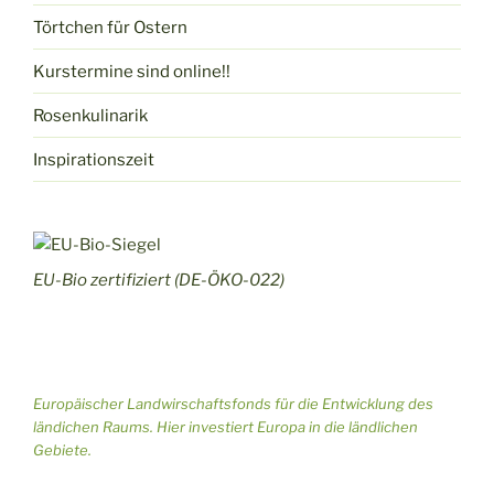
n
n
Törtchen für Ostern
S
s
Kurstermine sind online!!
u
i
Rosenkulinarik
c
c
Inspirationszeit
h
h
e
t
u
e
EU-Bio zertifiziert (DE-ÖKO-022)
n
n
d
-
A
N
Europäischer Landwirschaftsfonds für die Entwicklung des
n
a
ländichen Raums. Hier investiert Europa in die ländlichen
Gebiete.
s
v