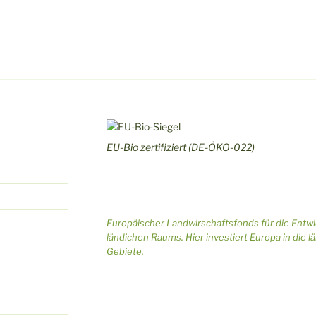
u
,
n
g
e
n
,
EU-Bio zertifiziert (DE-ÖKO-022)
Europäischer Landwirschaftsfonds für die Entw
ländichen Raums. Hier investiert Europa in die l
Gebiete.