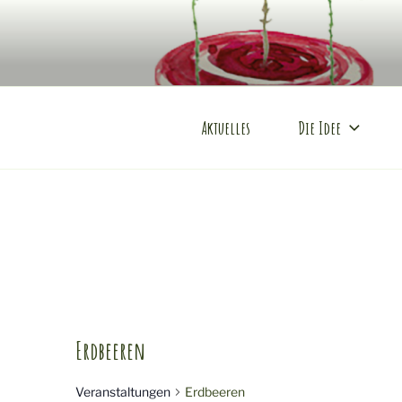
Zum
Inhalt
KONDITOU
springen
Mobile Produktveredlung am 
Aktuelles
Die Idee
Erdbeeren
Veranstaltungen
Erdbeeren