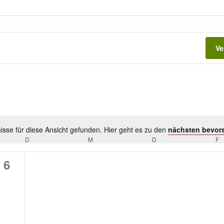
Ve
sse für diese Ansicht gefunden. Hier geht es zu den
nächsten bevor
H
D
DIENSTAG
M
MITTWOCH
D
DONNERSTAG
F
F
i
n
0
6
w
V
e
i
e
s
r