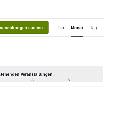
V
ranstaltungen suchen
Liste
Monat
Tag
e
r
a
n
stehenden Veranstaltungen
.
s
REITAG
S
SAMSTAG
S
SONNTAG
t
a
l
t