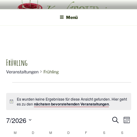
Zum
KONDITOUREI
Mobile Produktveredlung am Hof
Inhalt
Menü
springen
Frühling
Veranstaltungen
Frühling
Veranstaltungen
Es wurden keine Ergebnisse für diese Ansicht gefunden. Hier geht
H
es zu den
nächsten bevorstehenden Veranstaltungen
.
i
n
7/2026
w
V
V
S
M
e
u
i
o
D
e
e
c
K
M
MONTAG
D
DIENSTAG
M
MITTWOCH
D
DONNERSTAG
F
FREITAG
S
SAMSTAG
S
SONNT
s
n
a
h