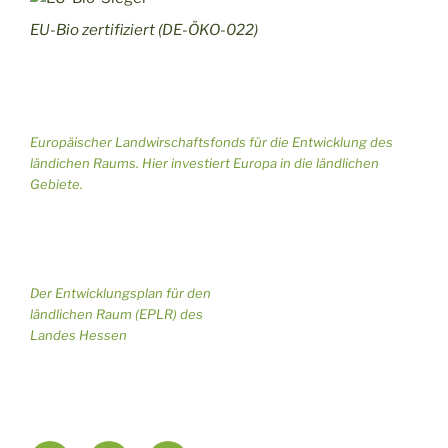
i
i
n
EU-Bio zertifiziert (DE-ÖKO-022)
c
g
h
a
t
t
Europäischer Landwirschaftsfonds für die Entwicklung des
e
i
ländichen Raums. Hier investiert Europa in die ländlichen
Gebiete.
n
o
,
n
N
Der Entwicklungsplan für den
a
ländlichen Raum (EPLR) des
Landes Hessen
v
i
g