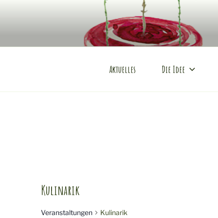
Zum
Inhalt
KONDITOU
springen
Mobile Produktveredlung am 
Aktuelles
Die Idee
Kulinarik
Veranstaltungen
Kulinarik