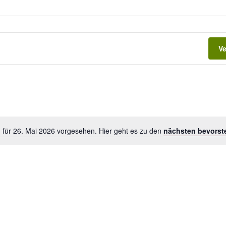
V
 für 26. Mai 2026 vorgesehen. Hier geht es zu den
nächsten bevorst
H
i
n
w
e
i
s