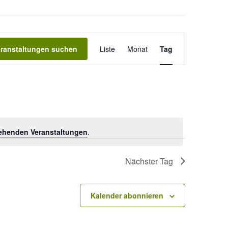
V
eranstaltungen suchen
Liste
Monat
Tag
e
r
a
n
ehenden Veranstaltungen
.
s
t
Nächster Tag
a
l
Kalender abonnieren
t